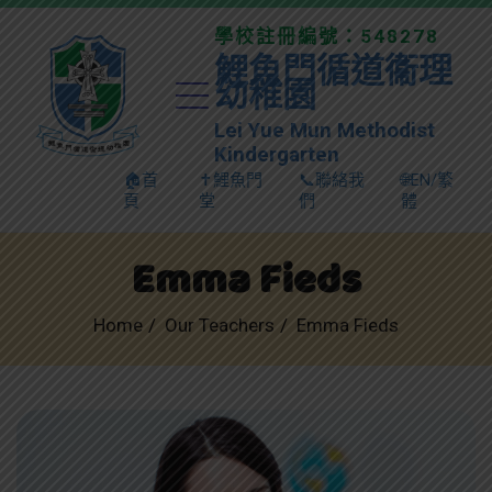
學校註冊編號：548278
鯉魚門循道衞理
幼稚園
Lei Yue Mun Methodist
Kindergarten
🏠首
✝️鯉魚門
📞聯絡我
🌐EN/繁
頁
堂
們
體
Emma Fieds
Home
Our Teachers
Emma Fieds