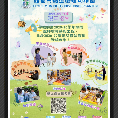
Hobbies
Aenean quis risus sit amet est auctor
semper. Praesent condimentum, sem ac
ornare condimentum.
Courses
Cras eu nisl magna. Ut eget aliquet elit,
vel fringilla orci. Donec vel nisi tempus,
convallis nunc et, tempus ipsum.
Our Classes