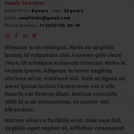
Music Teacher
Experience:
8 years
Age:
32 years
emafields@gmail.com
Email:
+1 (326) 755-90-18
Phone Nomber:
Aliquam erat volutpat. Nunc eu sagittis
ipsum, id vulputate nisi. Aenean quis risus
risus. Ut tristique euismod rhoncus. Nulla in
lacinia ipsum. Aliquam in lacus sagittis,
ultrices mi ut, eleifend nisi. Duis et ligula sit
amet ipsum luctus fermentum vel a elit.
Mauris vel finibus diam. Nullam convallis
nibh id erat elementum, et auctor dui
bibendum.
Nullam viverra facilisis erat. Duis sem dui,
sagittis eget sapien et, efficitur consequat