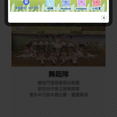
舞蹈隊
鯉魚門循道衞理幼稚園
家校合作會主辦舞蹈隊
曾多年代表本園出賽，屢獲獎項