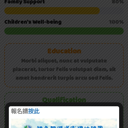
Family Support
80%
Children's Well-being
100%
Education
Morbi aliquet, nunc at vulputate
placerat, tortor felis volutpat diam, sit
amet hendrerit turpis arcu sed felis.
Qualification
Sed non tempus nibh. Cras et nibh orci.
報名請
按此
Etiam porta, dui et varius ldiam obortis,
felis ligula ornare nunc.