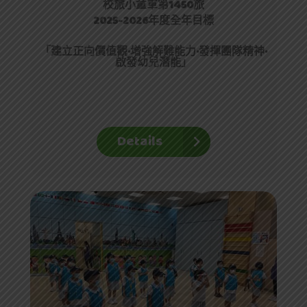
校旅小童軍第1450旅
2025-2026年度全年目標
「
建立正向價值觀·
增強解難能力
·
發揮團隊精神
·
啟發幼兒潛能
」
Details