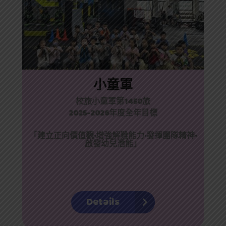
小童軍
校旅小童軍第1450旅
2025-2026年度全年目標
「
建立正向價值觀·
增強解難能力
·
發揮團隊精神
·
啟發幼兒潛能
」
Details