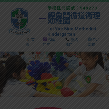
學校註冊編號：548278
鯉魚門循道衞理
幼稚園
Lei Yue Mun Methodist
Kindergarten
首
鯉魚
聯絡
EN/
頁
門堂
我們
繁體