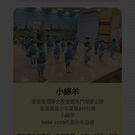
小綿羊
循道衞理聯合教會鯉魚門堂望主辦
香港基督少年軍第217分隊
小綿羊
2025-2026年度全年目標