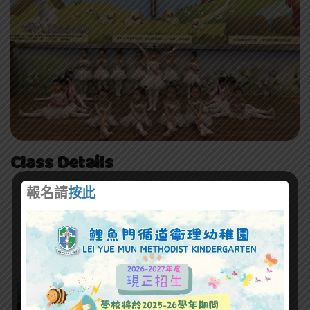
Class Details
鯉魚門循道衞理幼稚園
報名請
按此
家校合作會主辦舞蹈隊
曾多年代表本園出賽，屢獲獎項
Photo Gallery