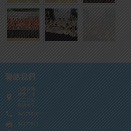
聯絡我們
九龍觀塘
鯉魚門邨
第三座鯉
興樓地下
34177010
34177013