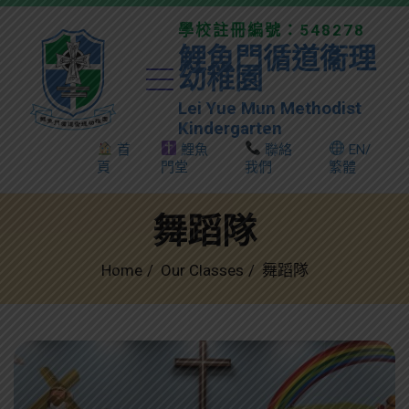
學校註冊編號：548278
鯉魚門循道衞理
幼稚園
Lei Yue Mun Methodist
Kindergarten
首
鯉魚
聯絡
EN/
頁
門堂
我們
繁體
舞蹈隊
Home
Our Classes
舞蹈隊