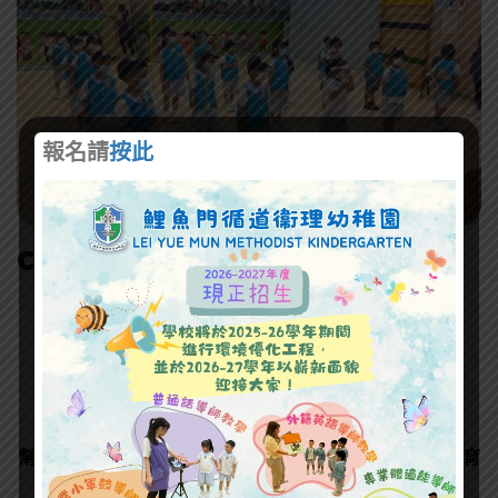
報名請
按此
Class Details
循道衞理聯合教會鯉魚門堂望主辦
香港基督少年軍第217分隊
小綿羊
2025-2026年度全年目標
幫助學生在情緒、自我照顧、合群、紀律、自律及靈性培育
方面探索和學習。