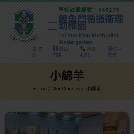
學校註冊編號：548278
鯉魚門循道衞理
幼稚園
Lei Yue Mun Methodist
Kindergarten
首
鯉魚
聯絡
EN/
頁
門堂
我們
繁體
小綿羊
Home
Our Classes
小綿羊