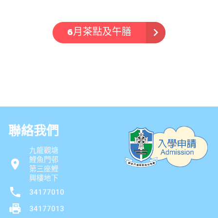
6月茶點及午膳
聯絡我們
九龍觀塘
鯉魚門邨
第三座鯉
興樓地下
34177010
34177013