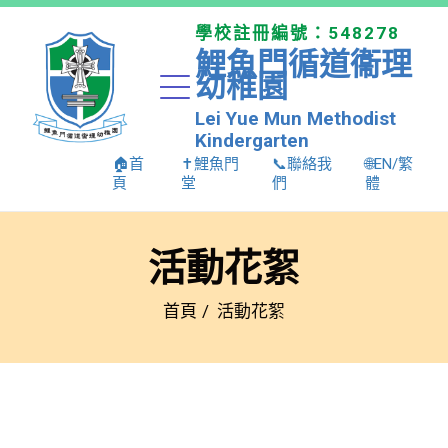
學校註冊編號：548278
鯉魚門循道衞理
幼稚園
Lei Yue Mun Methodist
Kindergarten
🏠首
✝️鯉魚門
📞聯絡我
🌐EN/繁
頁
堂
們
體
活動花絮
首頁
活動花絮