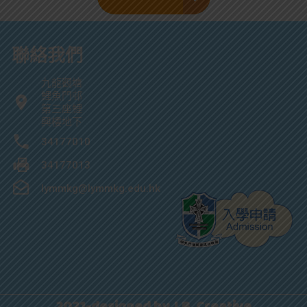
聯絡我們
九龍觀塘
鯉魚門邨
第三座鯉
興樓地下
34177010
34177013
lymmkg@lymmkg.edu.hk
2021-designed by J.B. Creative