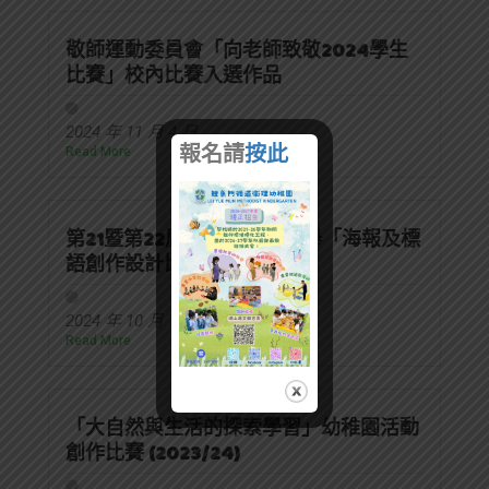
敬師運動委員會「向老師致敬2024學生
比賽」校內比賽入選作品
2024 年 11 月 4 日
報名請
按此
Read More
第21暨第22屆家校委員會選舉「海報及標
語創作設計比賽」 得獎結果
2024 年 10 月 7 日
Read More
「大自然與生活的探索學習」幼稚園活動
創作比賽 (2023/24)