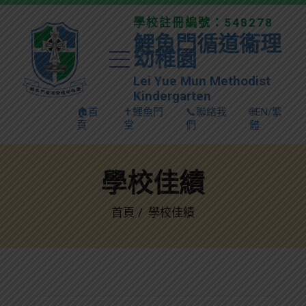
學校註冊編號：548278
鯉魚門循道衞理
幼稚園
Lei Yue Mun Methodist
Kindergarten
🏠首
✝️鯉魚門
📞聯絡我
🌐EN/繁
頁
堂
們
體
學校佳績
首頁
學校佳績