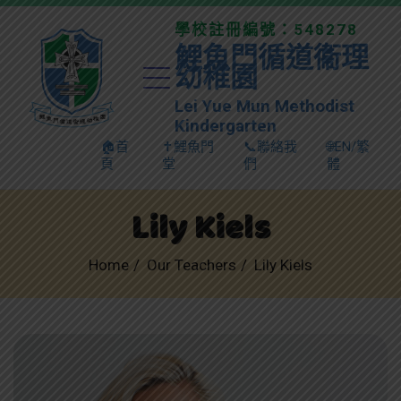
學校註冊編號：548278
鯉魚門循道衞理
幼稚園
Lei Yue Mun Methodist
Kindergarten
🏠首
✝️鯉魚門
📞聯絡我
🌐EN/繁
頁
堂
們
體
Lily Kiels
Home
Our Teachers
Lily Kiels