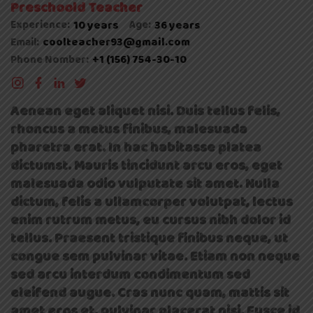
Preschoold Teacher
Experience:
10 years
Age:
36 years
coolteacher93@gmail.com
Email:
+1 (156) 754-30-10
Phone Nomber:
Aenean eget aliquet nisi. Duis tellus felis,
rhoncus a metus finibus, malesuada
pharetra erat. In hac habitasse platea
dictumst. Mauris tincidunt arcu eros, eget
malesuada odio vulputate sit amet. Nulla
dictum, felis a ullamcorper volutpat, lectus
enim rutrum metus, eu cursus nibh dolor id
tellus. Praesent tristique finibus neque, ut
congue sem pulvinar vitae. Etiam non neque
sed arcu interdum condimentum sed
eleifend augue. Cras nunc quam, mattis sit
amet eros et, pulvinar placerat nisi. Fusce id