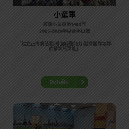
小童軍
校旅小童軍第1450旅
2025-2026年度全年目標
「
建立正向價值觀·
增強解難能力
·
發揮團隊精神
·
啟發幼兒潛能
」
Details