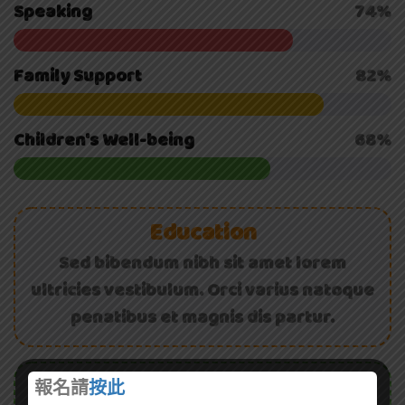
Speaking
74%
Family Support
82%
Children's Well-being
68%
Education
Sed bibendum nibh sit amet lorem
ultricies vestibulum. Orci varius natoque
penatibus et magnis dis partur.
Qualification
報名請
按此