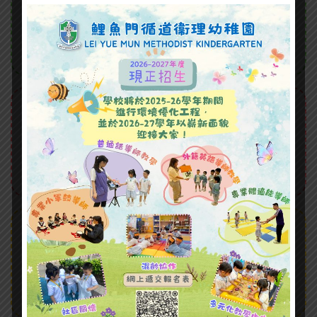
Montes, nascetur ridiculus mus. Integer
non neque ornare, luctus tellus magnis
dis mollis, semper quam.
Hobbies
Nulla facilisi. In at libero massa. Etiam
quis bibendum mi. Vestie, dui quis
malesuada fermentum, justo mauris.
Courses
Quisque vel arcu eu magna mattis
rutrum. Aliquam condimentum, tellus ac
luctus iaculis, sapien urna mattis orci.