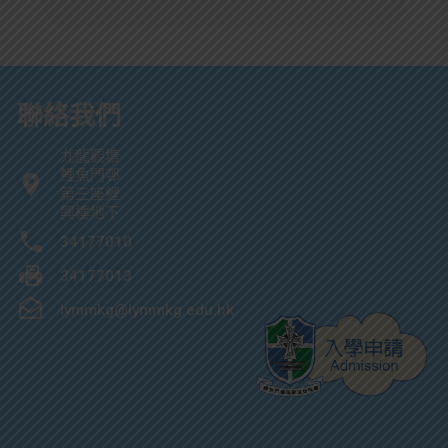
聯絡我們
九龍觀塘
鯉魚門邨
第三座鯉
興樓地下
34177010
34177013
lymmkg@lymmkg.edu.hk