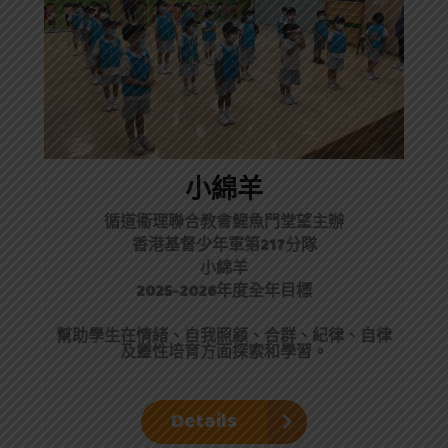
小綿羊
循道衞理聯合教會鯉魚門堂望主辦
香港基督少年軍第217分隊
小綿羊
2025-2026年度全年目標
幫助學生在情緒、自我照顧、合群、紀律、自律
及靈性培育方面探索和學習。
Details