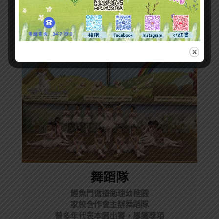
Our Classes
舞蹈隊
鯉魚門循道衞理幼稚園
家校合作會主辦舞蹈隊
曾多年代表本園出賽，屢獲獎項