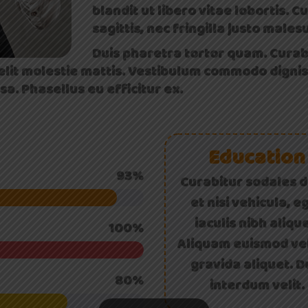
blandit ut libero vitae lobortis. C
sagittis, nec fringilla justo mal
Duis pharetra tortor quam. Curabit
 elit molestie mattis. Vestibulum commodo dignis
a. Phasellus eu efficitur ex.
Education
93%
Curabitur sodales d
et nisi vehicula, e
iaculis nibh alique
100%
Aliquam euismod vel
gravida aliquet. D
80%
interdum velit.