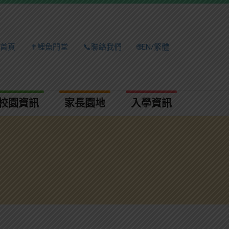
首頁
✝️鯉魚門堂
📞聯絡我們
🌐EN/繁體
校園資訊
家長園地
入學資訊​