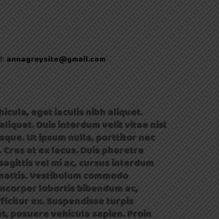
annagreysite@gmail.com
l:
icula, eget iaculis nibh aliquet.
liquet. Duis interdum velit vitae nisl
esque. Ut ipsum nulla, porttitor nec
 Cras at ex lacus. Duis pharetra
sagittis vel mi ac, cursus interdum
e mattis. Vestibulum commodo
lamcorper lobortis bibendum ac,
icitur ex. Suspendisse turpis
t, posuere vehicula sapien. Proin