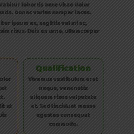
urabitur lobortis ante vitae dolor
esuada. Donec varius semper lacus.
ur ipsum ex, sagittis vel mi ac,
sim risus. Duis ex urna, ullamcorper
Qualification
olor
Vivamus vestibulum erat
get
neque, venenatis
t.
aliquam risus vulputate
it et
et. Sed tincidunt massa
uis
egestas consequat
commodo.