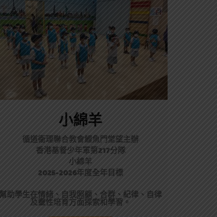
小綿羊
循道衞理聯合教會鯉魚門堂望主辦
香港基督少年軍第217分隊
小綿羊
2025-2026年度全年目標
幫助學生在情緒、自我照顧、合群、紀律、自律
及靈性培育方面探索和學習。