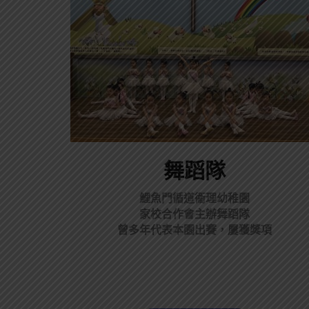
舞蹈隊
鯉魚門循道衞理幼稚園
家校合作會主辦舞蹈隊
曾多年代表本園出賽，屢獲獎項