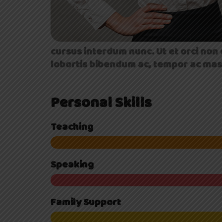
cursus interdum nunc. Ut et orci non
lobortis bibendum ac, tempor ac mass
Personal Skills
Teaching
Speaking
Family Support