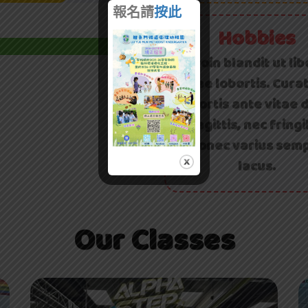
報名請
按此
95%
Hobbies
Proin blandit ut li
vitae lobortis. Cura
lobortis ante vitae 
sagittis, nec fringil
Donec varius sem
lacus.
Our Classes