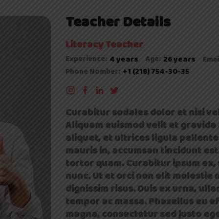
Teacher Details
Literacy Teacher
Experience:
4 years
Age:
26 years
Emai
+1 (218) 754-30-35
Phone Nomber:
Curabitur sodales dolor et nisi veh
Aliquam euismod velit et gravida a
aliquet, et ultrices ligula pellent
mauris in, accumsan tincidunt est.
tortor quam. Curabitur ipsum ex, 
nunc. Ut et orci non elit molesti
dignissim risus. Duis ex urna, ul
tempor ac massa. Phasellus eu eff
magna, consectetur sed justo ege