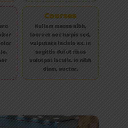
Courses
bero
Nullam massa nibh,
bitur
laoreet nec turpis sed,
dolor
vulputate lacinia ex. In
la.
sagittis dui ut risus
per
volutpat iaculis. In nibh
diam, auctor.