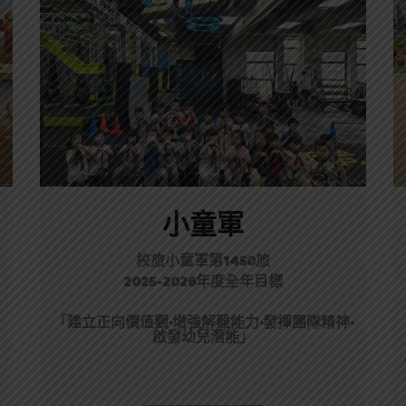
小童軍
校旅小童軍第1450旅
2025-2026年度全年目標
「
建立正向價值觀·
增強解難能力
·
發揮團隊精神
·
啟發幼兒潛能
」