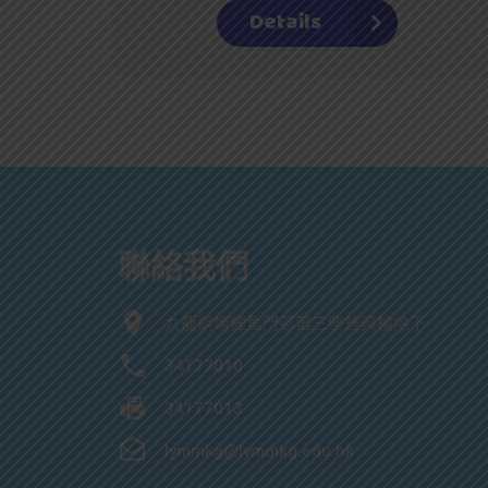
Details
聯絡我們
九龍觀塘鯉魚門邨第三座鯉興樓地下
34177010
34177013
lymmkg@lymmkg.edu.hk