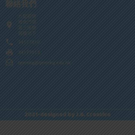
聯絡我們
九龍觀塘
鯉魚門邨
第三座鯉
興樓地下
34177010
34177013
lymmkg@lymmkg.edu.hk
2021-designed by J.B. Creative