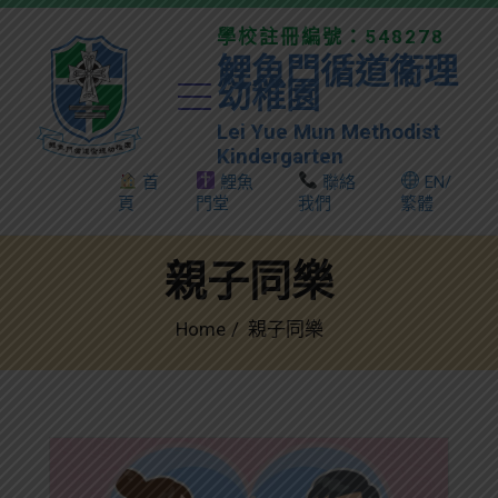
學校註冊編號：548278
鯉魚門循道衞理
幼稚園
Lei Yue Mun Methodist
Kindergarten
首
鯉魚
聯絡
EN/
頁
門堂
我們
繁體
親子同樂
Home
親子同樂