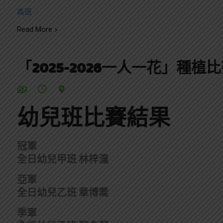
高班
Read More
「2025-2026一人一花」種植
幼兒班比賽結果
冠軍
全日幼兒甲班 林梓潼
亞軍
全日幼兒乙班 章博喬
季軍