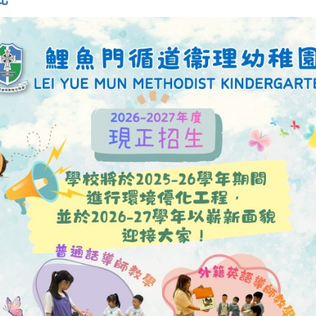
此
幼兒班