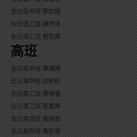
全日低甲班 廖欣雅
全日低乙班 譚伊淳
全日低乙班 曾悅晨
高班
全日高甲班 單禧嬅
全日高甲班 徐軒彤
全日高乙班 黃晞睿
全日高乙班 梁甯睎
全日高丙班 曾詩妍
全日高丙班 黃凱莹