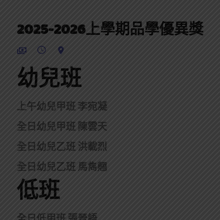
2025-2026上學期品學優異獎
幼兒班
上午幼兒甲班 李宛凝
全日幼兒甲班 陳雲天
全日幼兒乙班 洪載烈
全日幼兒乙班 馬雋翹
低班
全日低甲班 張晉語