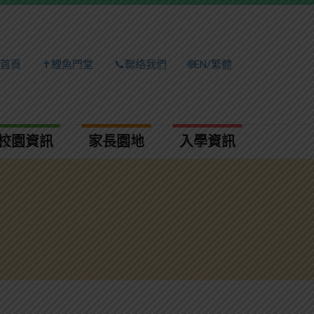
首頁
✝️鯉魚門堂
📞聯絡我們
🌐EN/繁體
校園資訊
家長園地
入學資訊​