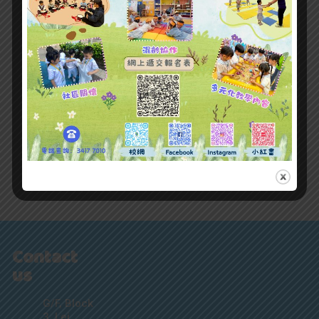
Contact
us
G/F, Block
3, Lei