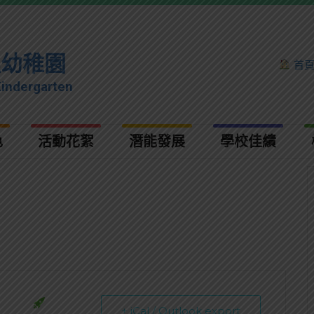
理幼稚園
首
Kindergarten
色
活動花絮
潛能發展
學校佳績
+ iCal / Outlook export