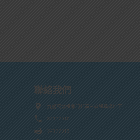
聯絡我們
九龍觀塘鯉魚門邨第三座鯉興樓地下
34177010
34177013