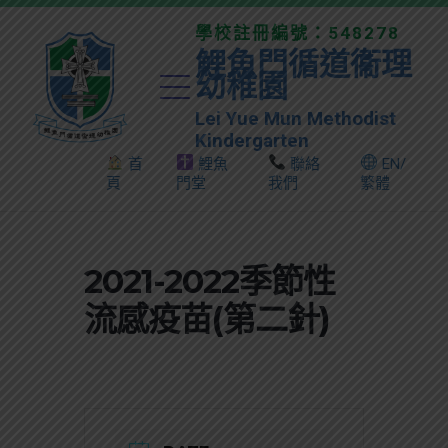
學校註冊編號：548278
鯉魚門循道衞理
幼稚園
Lei Yue Mun Methodist
Kindergarten
首
鯉魚
聯絡
EN/
頁
門堂
我們
繁體
2021-2022季節性
流感疫苗(第二針)