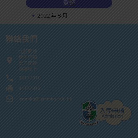
彙整
2022 年 8 月
聯絡我們
九龍觀塘
鯉魚門邨
第三座鯉
興樓地下
34177010
34177013
lymmkg@lymmkg.edu.hk