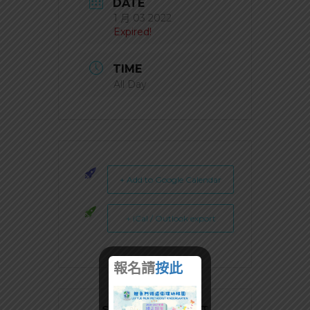
DATE
1 月 03 2022
Expired!
TIME
All Day
+ Add to Google Calendar
+ iCal / Outlook export
報名請
按此
SHARE THIS EVENT