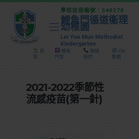
學校註冊編號：548278
鯉魚門循道衞理
幼稚園
Lei Yue Mun Methodist
Kindergarten
首
鯉魚
聯絡
EN/
頁
門堂
我們
繁體
2021-2022季節性
流感疫苗(第一針)