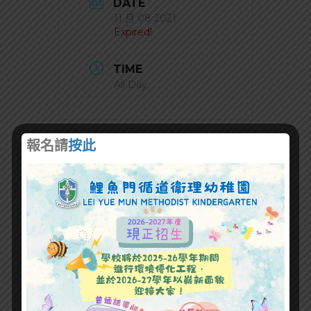
DATE
11 月 08 2021
Expired!
TIME
All Day
報名請
按此
+ Add to Google Calendar
+ iCal / Outlook export
SHARE THIS EVENT