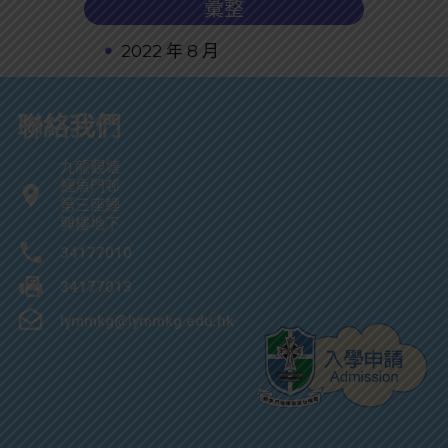
彙整
2022 年 8 月
聯絡我們
九龍觀塘
鯉魚門邨
第三座鯉
興樓地下
34177010
34177013
lymmkg@lymmkg.edu.hk