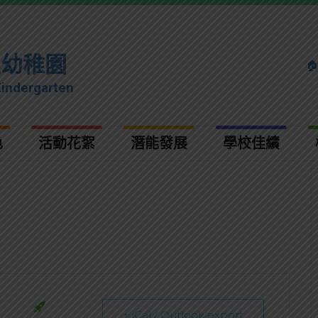
理幼稚園

Kindergarten
色
活動花絮
潛能發展
學校佳績
+ iCal / Outlook export