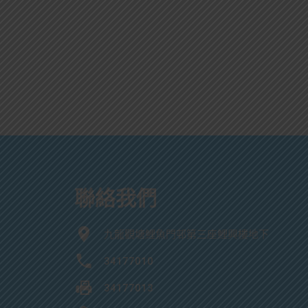
聯絡我們
九龍觀塘鯉魚門邨第三座鯉興樓地下
34177010
34177013