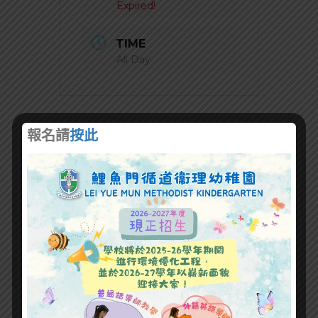
Expired!
TIME
All Day
報名請
按此
+ Add to Google Calendar
+ iCal / Outlook export
SHARE THIS EVENT