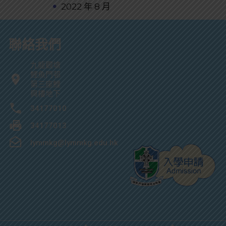
2022 年 8 月
聯絡我們
九龍觀塘
鯉魚門邨
第三座鯉
興樓地下
34177010
34177013
lymmkg@lymmkg.edu.hk