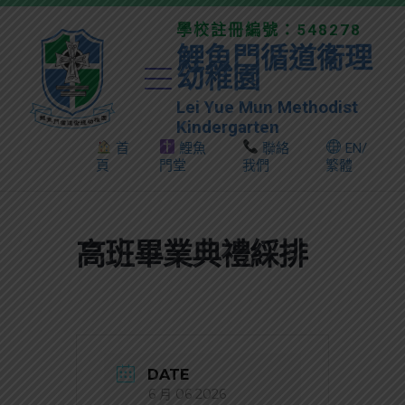
學校註冊編號：548278
鯉魚門循道衞理
幼稚園
Lei Yue Mun Methodist
Kindergarten
首
鯉魚
聯絡
EN/
頁
門堂
我們
繁體
高班畢業典禮綵排
DATE
6 月 06 2026