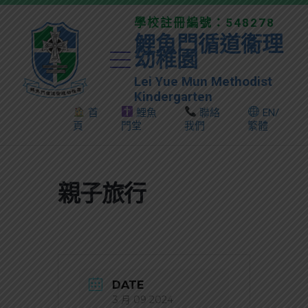
學校註冊編號：548278
鯉魚門循道衞理
幼稚園
Lei Yue Mun Methodist
Kindergarten
首
鯉魚
聯絡
EN/
頁
門堂
我們
繁體
親子旅行
DATE
3 月 09 2024