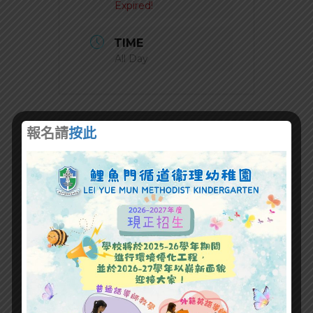
Expired!
TIME
All Day
報名請
按此
+ Add to Google Calendar
+ iCal / Outlook export
SHARE THIS EVENT