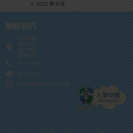
2022 年 8 月
聯絡我們
九龍觀塘
鯉魚門邨
第三座鯉
興樓地下
34177010
34177013
lymmkg@lymmkg.edu.hk