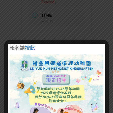
Expired!
TIME
All Day
報名請
按此
+ Add to Google Calendar
+ iCal / Outlook export
SHARE THIS EVENT