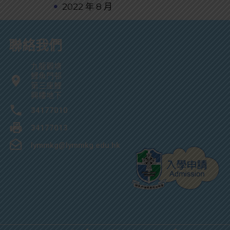
2022 年 8 月
聯絡我們
九龍觀塘
鯉魚門邨
第三座鯉
興樓地下
34177010
34177013
lymmkg@lymmkg.edu.hk