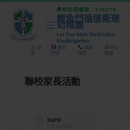
學校註冊編號：548278
鯉魚門循道衞理
幼稚園
Lei Yue Mun Methodist
Kindergarten
首
鯉魚
聯絡
EN/
頁
門堂
我們
繁體
聯校家長活動
DATE
5 月 09 2026