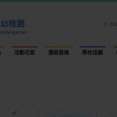
理幼稚園
首
Kindergarten
色
活動花絮
潛能發展
學校佳績
+ iCal / Outlook export