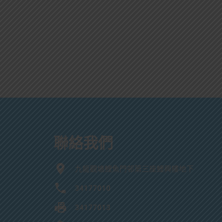
聯絡我們
九龍觀塘鯉魚門邨第三座鯉興樓地下
34177010
34177013