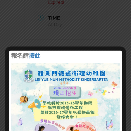
Expired!
TIME
All Day
報名請
按此
+ Add to Google Calendar
+ iCal / Outlook export
SHARE THIS EVENT