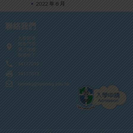
2022 年 8 月
聯絡我們
九龍觀塘
鯉魚門邨
第三座鯉
興樓地下
34177010
34177013
lymmkg@lymmkg.edu.hk