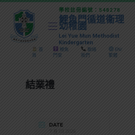
學校註冊編號：548278
鯉魚門循道衞理
幼稚園
Lei Yue Mun Methodist
Kindergarten
首
鯉魚
聯絡
EN/
頁
門堂
我們
繁體
結業禮
DATE
7 月 03 2026