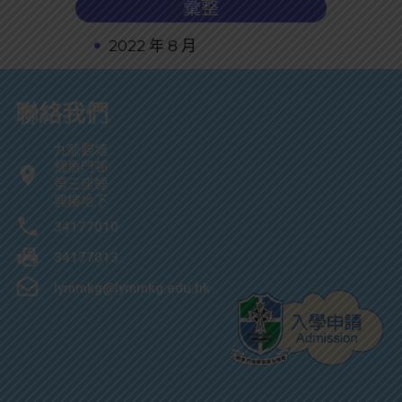
彙整
2022 年 8 月
聯絡我們
九龍觀塘
鯉魚門邨
第三座鯉
興樓地下
34177010
34177013
lymmkg@lymmkg.edu.hk