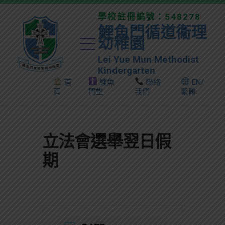
學校註冊編號：548278
鯉魚門循道衞理
幼稚園
Lei Yue Mun Methodist
Kindergarten
首
鯉魚
聯絡
EN/
頁
門堂
我們
繁體
立法會選舉翌日假
期