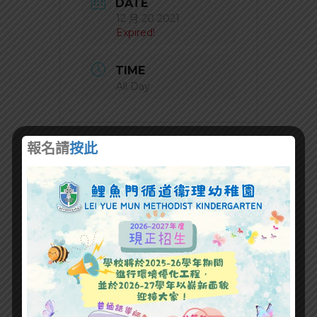
DATE
12 月 20 2021
Expired!
TIME
All Day
報名請
按此
+ Add to Google Calendar
+ iCal / Outlook export
SHARE THIS EVENT