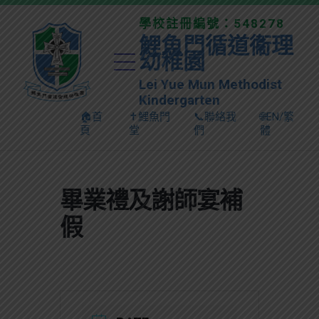
學校註冊編號：548278
鯉魚門循道衞理
幼稚園
Lei Yue Mun Methodist
Kindergarten
🏠首
✝️鯉魚門
📞聯絡我
🌐EN/繁
頁
堂
們
體
畢業禮及謝師宴補
假