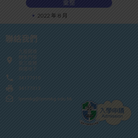
彙整
2022 年 8 月
聯絡我們
九龍觀塘
鯉魚門邨
第三座鯉
興樓地下
34177010
34177013
lymmkg@lymmkg.edu.hk