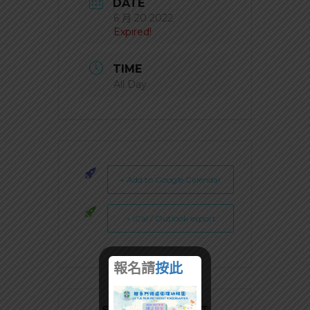
DATE
6 月 20 2022
Expired!
TIME
All Day
+ Add to Google Calendar
+ iCal / Outlook export
報名請
按此
SHARE THIS EVENT