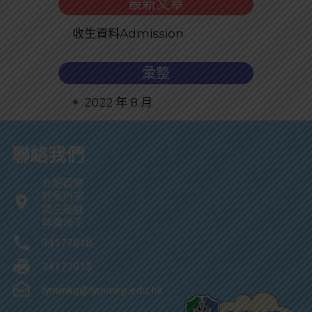
最新文章
收生資料Admission
彙整
2022 年 8 月
聯絡我們
九龍觀塘
鯉魚門邨
第三座鯉
興樓地下
34177010
34177013
lymmkg@lymmkg.edu.hk