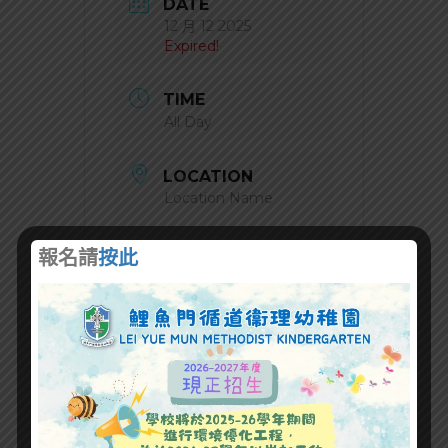
DATE
12 月 12 2025
Expired!
TIME
All Day
LOCATION
Location Name
報名請
按此
+ Add to Google Calendar
+ iCal / Outlook export