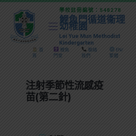
學校註冊編號：548278
鯉魚門循道衞理
幼稚園
Lei Yue Mun Methodist
Kindergarten
首
鯉魚
聯絡
EN/
頁
門堂
我們
繁體
注射季節性流感疫
苗(第二針)