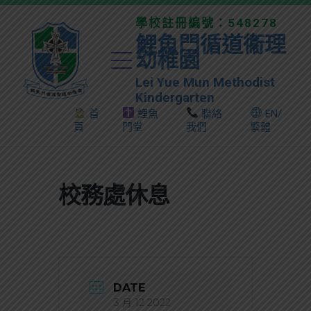
學校註冊編號：548278
鯉魚門循道衞理
幼稚園
Lei Yue Mun Methodist
Kindergarten
首
鯉魚
聯絡
EN/
頁
門堂
我們
繁體
校務處休息
DATE
3 月 12 2022