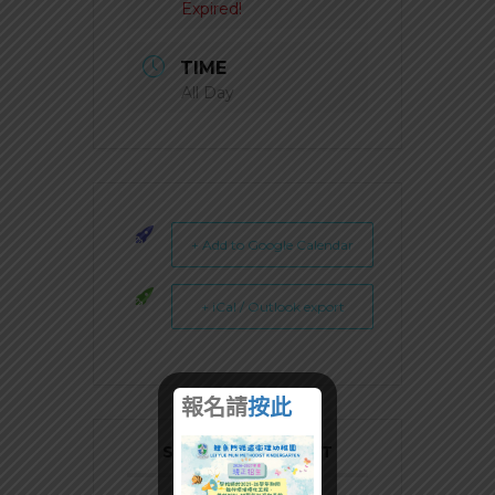
Expired!
TIME
All Day
+ Add to Google Calendar
+ iCal / Outlook export
報名請
按此
SHARE THIS EVENT