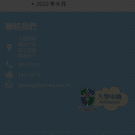
2022 年 8 月
聯絡我們
九龍觀塘
鯉魚門邨
第三座鯉
興樓地下
34177010
34177013
lymmkg@lymmkg.edu.hk