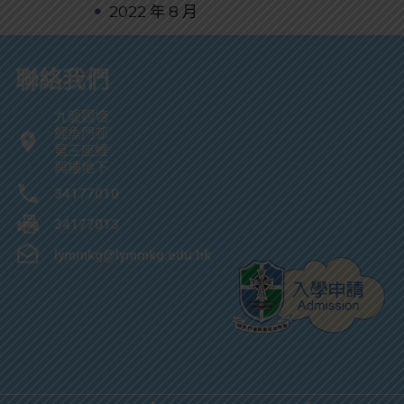
2022 年 8 月
聯絡我們
九龍觀塘
鯉魚門邨
第三座鯉
興樓地下
34177010
34177013
lymmkg@lymmkg.edu.hk