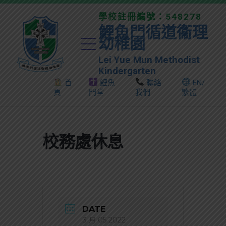
學校註冊編號：548278
鯉魚門循道衞理
幼稚園
Lei Yue Mun Methodist
Kindergarten
首
鯉魚
聯絡
EN/
頁
門堂
我們
繁體
校務處休息
DATE
3 月 05 2022