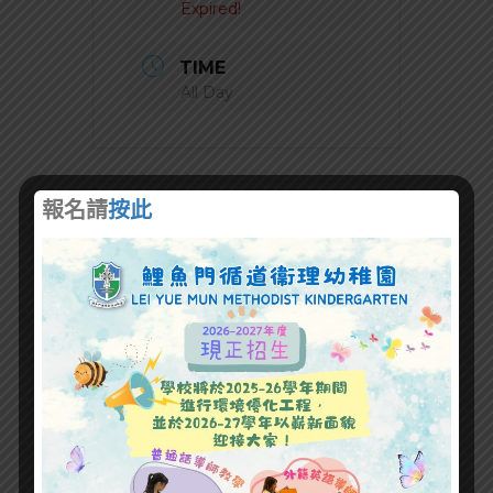
Expired!
TIME
All Day
報名請
按此
+ Add to Google Calendar
+ iCal / Outlook export
SHARE THIS EVENT