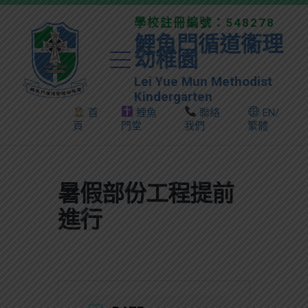
學校註冊編號：548278
鯉魚門循道衞理
幼稚園
Lei Yue Mun Methodist
Kindergarten
首
鯉魚
聯絡
EN/
頁
門堂
我們
繁體
暑假部份工程提前
進行