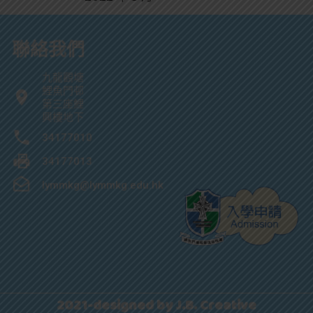
聯絡我們
九龍觀塘
鯉魚門邨
第三座鯉
興樓地下
34177010
34177013
lymmkg@lymmkg.edu.hk
2021-designed by J.B. Creative