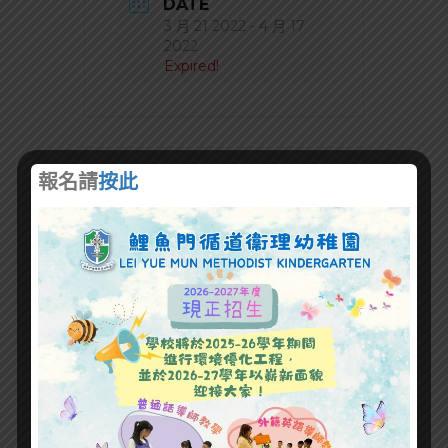
DATE
3 月 21 2022
- 4 月 17
2022
Expired!
報名請
按此
+ Add to Google Calendar
+ iCal / Outlook export
SHARE THIS EVENT