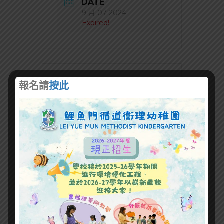
DATE
9 月 07 2024
Expired!
報名請
按此
+ Add to Google Calendar
+ iCal / Outlook export
SHARE THIS EVENT