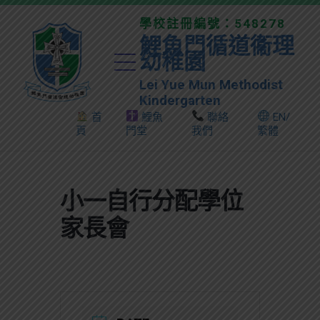
學校註冊編號：548278
鯉魚門循道衞理
幼稚園
Lei Yue Mun Methodist
Kindergarten
首
鯉魚
聯絡
EN/
頁
門堂
我們
繁體
小一自行分配學位
家長會