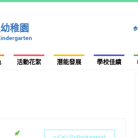
理幼稚園

Kindergarten
色
活動花絮
潛能發展
學校佳績
+ iCal / Outlook export