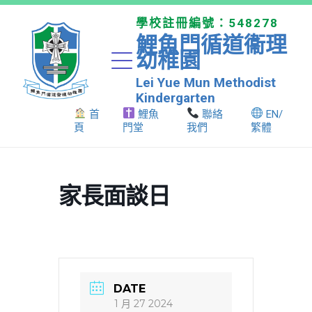
學校註冊編號：548278
鯉魚門循道衞理
幼稚園
Lei Yue Mun Methodist
Kindergarten
首
鯉魚
聯絡
EN/
頁
門堂
我們
繁體
家長面談日
DATE
1 月 27 2024