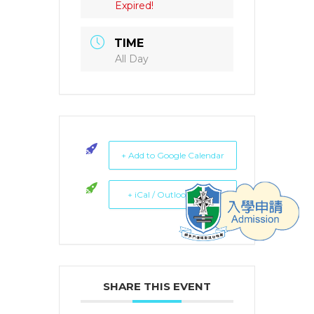
Expired!
TIME
All Day
+ Add to Google Calendar
+ iCal / Outlook export
SHARE THIS EVENT