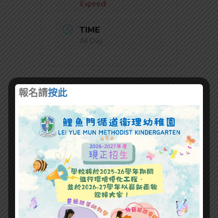
Expired!
TIME
All Day
報名請
按此
+ Add to Google Calendar
+ iCal / Outlook export
SHARE THIS EVENT