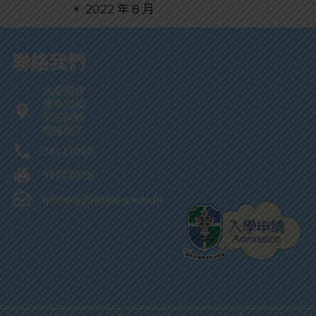
2022 年 8 月
聯絡我們
九龍觀塘
鯉魚門邨
第三座鯉
興樓地下
34177010
34177013
lymmkg@lymmkg.edu.hk