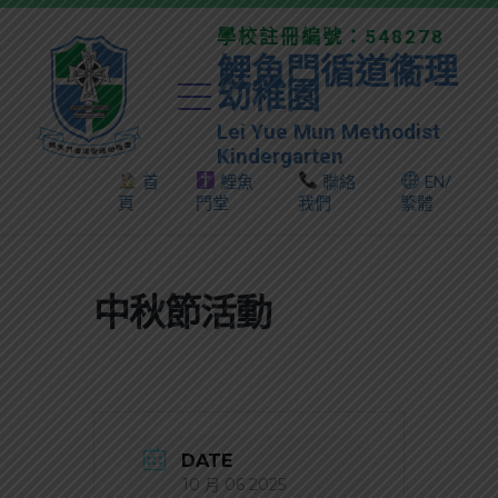
學校註冊編號：548278
鯉魚門循道衞理
幼稚園
Lei Yue Mun Methodist
Kindergarten
首
鯉魚
聯絡
EN/
頁
門堂
我們
繁體
中秋節活動
DATE
10 月 06 2025