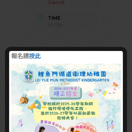
Expired!
TIME
All Day
報名請
按此
+ Add to Google Calendar
+ iCal / Outlook export
SHARE THIS EVENT