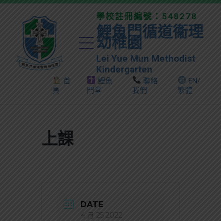
學校註冊編號：548278
鯉魚門循道衞理
幼稚園
Lei Yue Mun Methodist
Kindergarten
首
鯉魚
聯絡
EN/
頁
門堂
我們
繁體
上課
DATE
4 月 25 2022