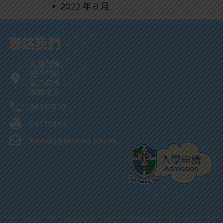
2022 年 8 月
聯絡我們
九龍觀塘
鯉魚門邨
第三座鯉
興樓地下
34177010
34177013
lymmkg@lymmkg.edu.hk