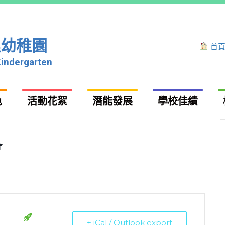
理幼稚園
首
Kindergarten
色
活動花絮
潛能發展
學校佳績
會
+ iCal / Outlook export