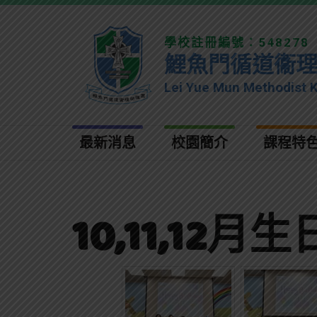
學校註冊編號：548278
鯉魚門循道衞
Lei Yue Mun Methodist 
最新消息
校園簡介
課程特
10,11,12月