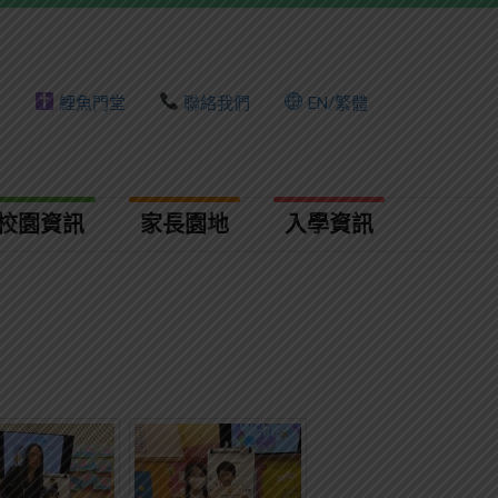
頁
鯉魚門堂
聯絡我們
EN/繁體
校園資訊
家長園地
入學資訊​