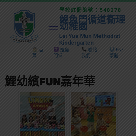
學校註冊編號：548278
鯉魚門循道衞理
幼稚園
Lei Yue Mun Methodist
Kindergarten
首
鯉魚
聯絡
EN/
頁
門堂
我們
繁體
鯉幼繽FUN嘉年華