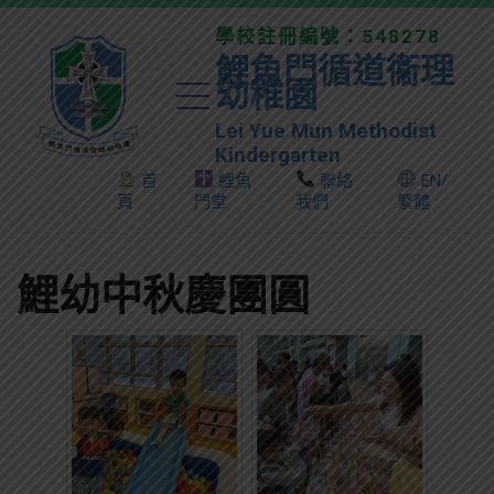
學校註冊編號：548278
鯉魚門循道衞理
幼稚園
Lei Yue Mun Methodist
Kindergarten
首
鯉魚
聯絡
EN/
頁
門堂
我們
繁體
鯉幼中秋慶團圓