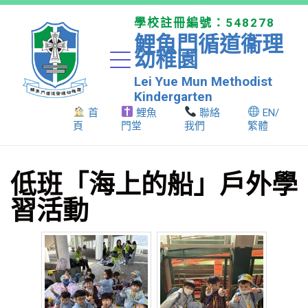
學校註冊編號：548278
鯉魚門循道衞理
幼稚園
Lei Yue Mun Methodist
Kindergarten
首
鯉魚
聯絡
EN/
頁
門堂
我們
繁體
低班「海上的船」戶外學
習活動