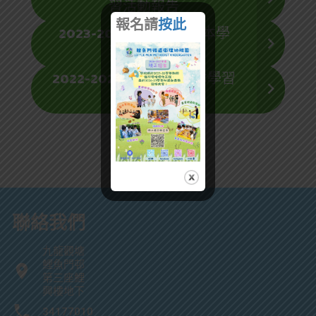
習活動報告
報名請
按此
2023-2024中華文化校本學
習活動報告
2022-2023中華文化校本學習
活動報告
聯絡我們
九龍觀塘
鯉魚門邨
第三座鯉
興樓地下
34177010