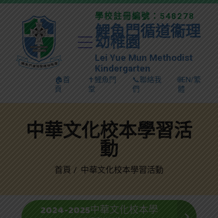
學校註冊編號：548278
鯉魚門循道衞理
幼稚園
Lei Yue Mun Methodist
Kindergarten
🏠首
✝️鯉魚門
📞聯絡我
🌐EN/繁
頁
堂
們
體
中華文化校本學習活
動
首頁
中華文化校本學習活動
2024-2025中華文化校本學